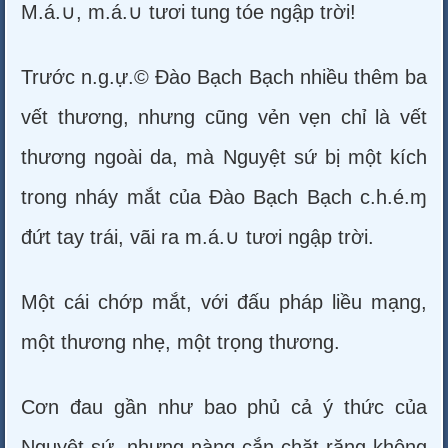
M.á.∪, m.á.∪ tươi tung tóe ngập trời!
Trước n.g.ự.© Đào Bạch Bạch nhiều thêm ba
vết thương, nhưng cũng vẻn vẹn chỉ là vết
thương ngoài da, mà Nguyệt sứ bị một kích
trong nháy mắt của Đào Bạch Bạch c.h.é.ɱ
đứt tay trái, vãi ra m.á.∪ tươi ngập trời.
Một cái chớp mắt, với đấu pháp liều mạng,
một thương nhẹ, một trọng thương.
Cơn đau gần như bao phủ cả ý thức của
Nguyệt sứ, nhưng nàng cắn chặt răng không