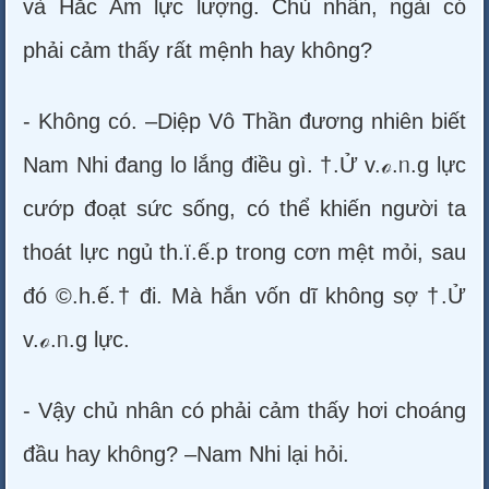
và Hắc Ám lực lượng. Chủ nhân, ngài có
phải cảm thấy rất mệnh hay không?
- Không có. –Diệp Vô Thần đương nhiên biết
Nam Nhi đang lo lắng điều gì. †.Ử v.ℴ.ᥒ.g lực
cướp đoạt sức sống, có thể khiến người ta
thoát lực ngủ th.ï.ế.p trong cơn mệt mỏi, sau
đó ©.h.ế.† đi. Mà hắn vốn dĩ không sợ †.Ử
v.ℴ.ᥒ.g lực.
- Vậy chủ nhân có phải cảm thấy hơi choáng
đầu hay không? –Nam Nhi lại hỏi.