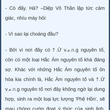
- Có đấy. Hả? –Diệp Vô Thần lập tức cảm
giác, nhíu mày hỏi:
- Vì sao lại choáng đầu?
- Bởi vì nơi đây có †.Ử v.ℴ.ᥒ.g nguyên tố,
còn có một loại Hắc Ám nguyên tố khá đáng
sợ. Khác với những Hắc Ám nguyên tố ôn
hòa kia chính là, Hắc Ám nguyên tố và †.Ử
v.ℴ.ᥒ.g nguyên tố nơi đây không ngờ lại dung
hợp, sinh ra một loại lực lượng 'Phệ Hồn', sẽ
mau chóng cướp đoạt ý thức của sinh linh,