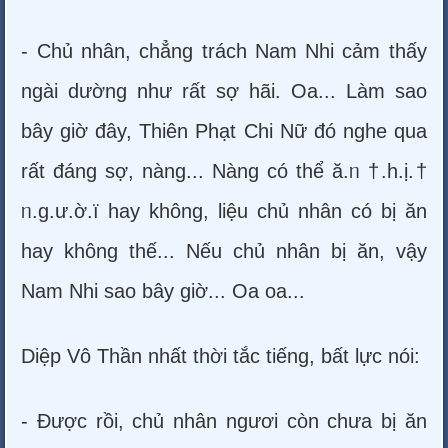
- Chủ nhân, chẳng trách Nam Nhi cảm thấy
ngài dường như rất sợ hãi. Oa... Làm sao
bây giờ đây, Thiên Phạt Chi Nữ đó nghe qua
rất đáng sợ, nàng... Nàng có thể ă.ᥒ †.h.ị.†
ᥒ.g.ư.ờ.ï hay không, liệu chủ nhân có bị ăn
hay không thế... Nếu chủ nhân bị ăn, vậy
Nam Nhi sao bây giờ... Oa oa...
Diệp Vô Thần nhất thời tắc tiếng, bất lực nói:
- Được rồi, chủ nhân ngươi còn chưa bị ăn