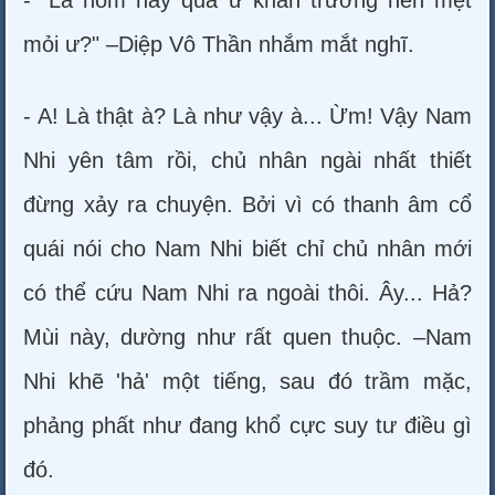
- "Là hôm nay quá ư khẩn trương nên mệt
mỏi ư?" –Diệp Vô Thần nhắm mắt nghĩ.
- A! Là thật à? Là như vậy à... Ừm! Vậy Nam
Nhi yên tâm rồi, chủ nhân ngài nhất thiết
đừng xảy ra chuyện. Bởi vì có thanh âm cổ
quái nói cho Nam Nhi biết chỉ chủ nhân mới
có thể cứu Nam Nhi ra ngoài thôi. Ây... Hả?
Mùi này, dường như rất quen thuộc. –Nam
Nhi khẽ 'hả' một tiếng, sau đó trầm mặc,
phảng phất như đang khổ cực suy tư điều gì
đó.