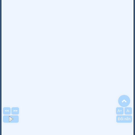
To
<<
>>
A+
A-
Đổi nền