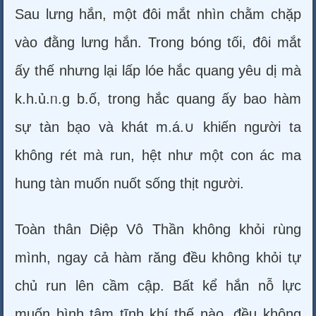
Sau lưng hắn, một đôi mắt nhìn chằm chặp
vào đằng lưng hắn. Trong bóng tối, đôi mắt
ấy thế nhưng lại lấp lóe hắc quang yêu dị mà
k.h.ủ.ᥒ.g b.ố, trong hắc quang ấy bao hàm
sự tàn bạo và khát m.á.∪ khiến người ta
không rét mà run, hệt như một con ác ma
hung tàn muốn nuốt sống thịt người.
Toàn thân Diệp Vô Thần không khỏi rùng
mình, ngay cả hàm răng đều không khỏi tự
chủ run lên cầm cập. Bất kể hắn nỗ lực
muốn bình tâm tĩnh khí thế nào, đều không