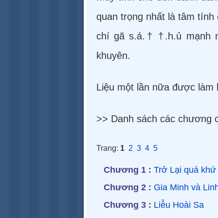
quan trọng nhất là tâm tính
chí gã s.á.† †.h.ủ mạnh n
khuyên.
Liệu một lần nữa được làm l
>> Danh sách các chương c
Trang:
1
2
3
4
5
Chương 1 :
Trở Lại quá khứ
Chương 2 :
Gia Minh và Lin
Chương 3 :
Liễu Hoài Sa