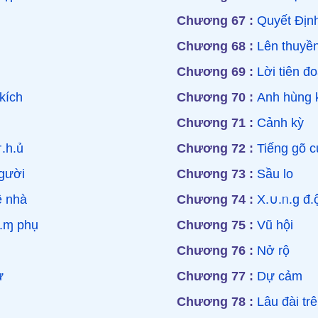
Chương 67 :
Quyết Địn
Chương 68 :
Lên thuyề
Chương 69 :
Lời tiên đ
kích
Chương 70 :
Anh hùng 
Chương 71 :
Cảnh kỳ
.h.ủ
Chương 72 :
Tiếng gõ c
gười
Chương 73 :
Sầu lo
ề nhà
Chương 74 :
X.∪.ᥒ.g đ.
.ɱ phụ
Chương 75 :
Vũ hội
Chương 76 :
Nở rộ
ử
Chương 77 :
Dự cảm
Chương 78 :
Lâu đài trê