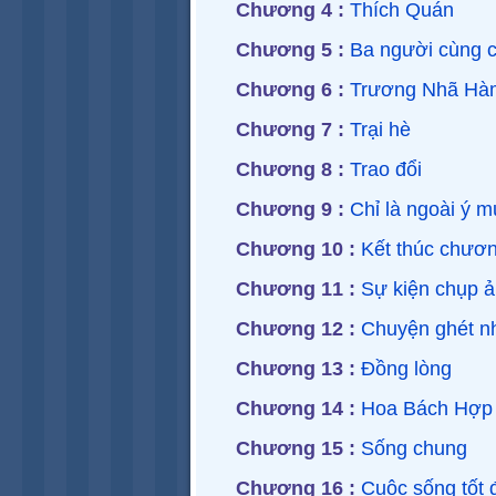
Chương 4 :
Thích Quán
Chương 5 :
Ba người cùng c
Chương 6 :
Trương Nhã Hà
Chương 7 :
Trại hè
Chương 8 :
Trao đổi
Chương 9 :
Chỉ là ngoài ý 
Chương 10 :
Kết thúc chương
Chương 11 :
Sự kiện chụp 
Chương 12 :
Chuyện ghét n
Chương 13 :
Đồng lòng
Chương 14 :
Hoa Bách Hợp
Chương 15 :
Sống chung
Chương 16 :
Cuộc sống tốt 