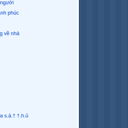
 người
ạnh phúc
g về nhà
u
e
 s.á.† †.h.ủ