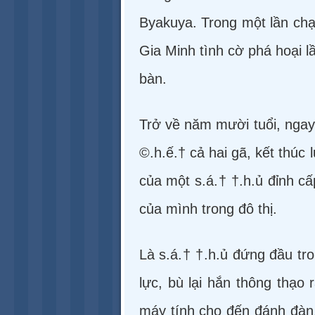
Byakuya. Trong một lần chạ
Gia Minh tình cờ phá hoại 
bàn.
Trở về năm mười tuổi, ngay 
©.h.ế.† cả hai gã, kết thúc 
của một s.á.† †.h.ủ đỉnh cấ
của mình trong đô thị.
Là s.á.† †.h.ủ đứng đầu tr
lực, bù lại hắn thông thạo
máy tính cho đến đánh đàn,