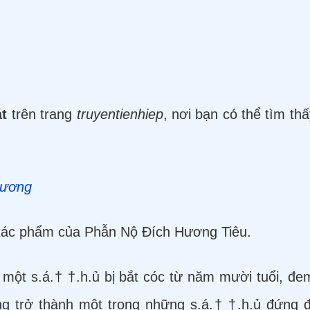
át
trên trang
truyentienhiep
, nơi bạn có thể tìm th
hương
tác phẩm của Phẫn Nộ Đích Hương Tiêu.
 một s.á.† †.h.ủ bị bắt cóc từ năm mười tuổi, đ
ng trở thành một trong những s.á.† †.h.ủ đứng đầ