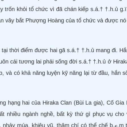
y trốn khỏi tổ chức vì đã chán kiếp s.á.† †.h.ủ g
lần vây bắt Phượng Hoàng của tổ chức và được nó t
tại thời điểm được hai gã s.á.† †.h.ủ mang đi. Hắn
luôn cái tương lai phải sống đời s.á.† †.h.ủ ở Hira
p, và có khả năng luyện kỹ năng lại từ đầu, hắn 
ong hạng hai của Hiraka Clan (Bùi La gia), Cố Gia
 rất nhiều ngành nghề, bất kỳ thứ gì phục vụ cho 
 nhảy múa, khiêu vũ, thậm chí có thể chế b.ℴ.ɱ 