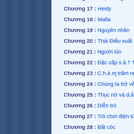
Chương 17 :
Heidy
Chương 18 :
Mafia
Chương 19 :
Nguyên nhân
Chương 20 :
Thái Điểu xuất 
Chương 21 :
Người lùn
Chương 22 :
Đặc cấp s.á.† †
Chương 23 :
C.h.é.ɱ trăm n
Chương 24 :
Chúng ta trở v
Chương 25 :
Thục nữ và d.â
Chương 26 :
Diễn trò
Chương 27 :
Trò chơi điện t
Chương 28 :
Bắt cóc