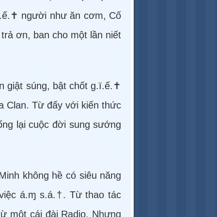
.ï.ế.✝ người như ăn cơm, Cố
rả ơn, ban cho một lần niết
 giật súng, bật chốt g.ï.ế.✝
ka Clan. Từ đấy với kiến thức
sống lại cuộc đời sung sướng
 Minh không hề có siêu năng
việc á.ɱ s.á.†. Từ thao tác
từ một cái đài Radio. Nhưng