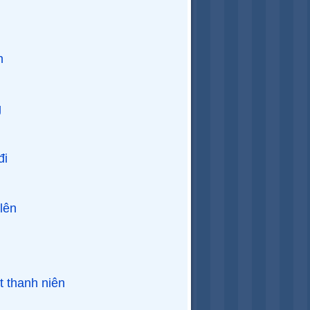
n
g
đi
lên
t thanh niên