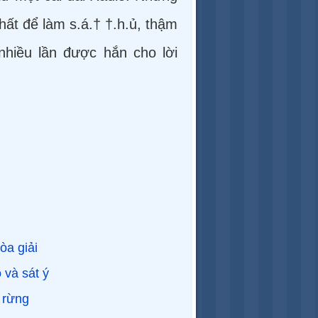
hất để làm s.á.† †.h.ủ, thậm
nhiều lần được hắn cho lời
òa giải
và sát ý
 rừng