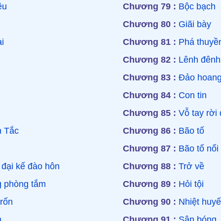
êu
Chương 79 :
Bộc bạch
Chương 80 :
Giãi bày
i
Chương 81 :
Phá thuyề
Chương 82 :
Lênh đênh
Chương 83 :
Đảo hoan
Chương 84 :
Con tin
Chương 85 :
Vỗ tay rời 
h Tắc
Chương 86 :
Bão tố
Chương 87 :
Bão tố nổi 
đại kế đào hôn
Chương 88 :
Trở về
g phòng tắm
Chương 89 :
Hỏi tội
trốn
Chương 90 :
Nhiệt huyế
m
Chương 91 :
Sân bóng