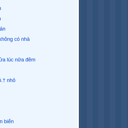
h
n
oán
không có nhà
ửa lúc nữa đêm
ộ.† nhỏ
n biển