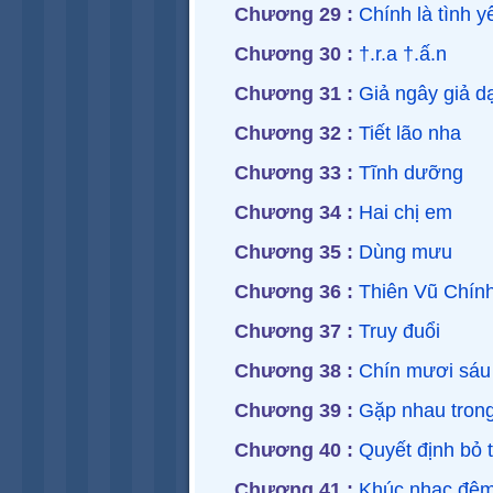
Chương 29 :
Chính là tình y
Chương 30 :
†.r.a †.ấ.n
Chương 31 :
Giả ngây giả dạ
Chương 32 :
Tiết lão nha
Chương 33 :
Tĩnh dưỡng
Chương 34 :
Hai chị em
Chương 35 :
Dùng mưu
Chương 36 :
Thiên Vũ Chín
Chương 37 :
Truy đuổi
Chương 38 :
Chín mươi sáu 
Chương 39 :
Gặp nhau tron
Chương 40 :
Quyết định bỏ 
Chương 41 :
Khúc nhạc đệ