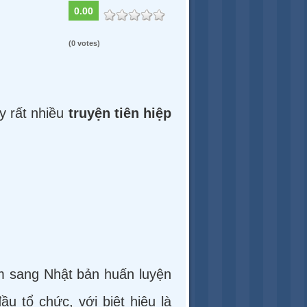
0.00
(0 votes)
ấy rất nhiều
truyện tiên hiệp
em sang Nhật bản huấn luyện
u tổ chức, với biệt hiệu là