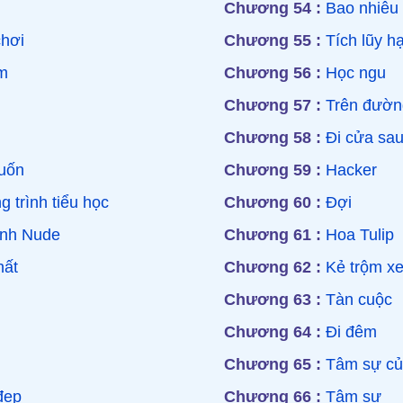
Chương 54 :
Bao nhiêu
hơi
Chương 55 :
Tích lũy h
m
Chương 56 :
Học ngu
Chương 57 :
Trên đườn
Chương 58 :
Đi cửa sa
muốn
Chương 59 :
Hacker
 trình tiểu học
Chương 60 :
Đợi
ảnh Nude
Chương 61 :
Hoa Tulip
hất
Chương 62 :
Kẻ trộm x
Chương 63 :
Tàn cuộc
Chương 64 :
Đi đêm
Chương 65 :
Tâm sự của
đẹp
Chương 66 :
Tâm sự