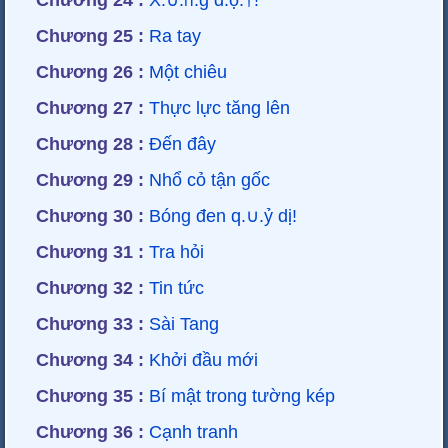
Chương 24 :
X.∪.ᥒ.g đ.ộ.†!
Chương 25 :
Ra tay
Chương 26 :
Một chiêu
Chương 27 :
Thực lực tăng lên
Chương 28 :
Đến đây
Chương 29 :
Nhổ cỏ tận gốc
Chương 30 :
Bóng đen q.∪.ỷ dị!
Chương 31 :
Tra hỏi
Chương 32 :
Tin tức
Chương 33 :
Sài Tang
Chương 34 :
Khởi đầu mới
Chương 35 :
Bí mật trong tường kép
Chương 36 :
Cạnh tranh