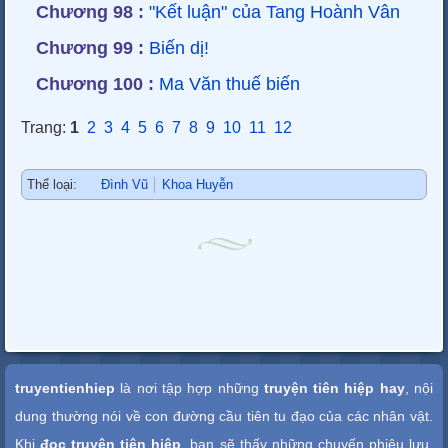
Chương 98 :
"Kết luận" của Tang Hoành Vân
Chương 99 :
Biến dị!
Chương 100 :
Ma Văn thuế biến
Trang:
1
2
3
4
5
6
7
8
9
10
11
12
Thể loại:
Đình Vũ
Khoa Huyễn
Xem nhanh
truyentienhiep
là nơi tập hợp những
truyện tiên hiệp hay
, nội
dung thường nói về con đường cầu tiên tu đạo của các nhân vật.
Khi
đọc truyện tiên hiệp
, bạn sẽ thấy những chuyến phiêu lưu,