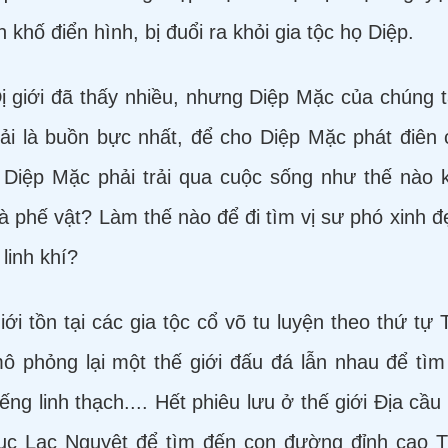
khố điển hình, bị đuổi ra khỏi gia tộc họ Diệp.
ị giới đã thấy nhiều, nhưng Diệp Mặc của chúng ta 
i là buồn bực nhất, để cho Diệp Mặc phát điên 
y Diệp Mặc phải trải qua cuộc sống như thế nào kh
 phế vật? Làm thế nào để đi tìm vị sư phó xinh đ
 linh khí?
ới tồn tại các gia tộc cổ võ tu luyện theo thứ t
ô phỏng lại một thế giới đấu đá lẫn nhau để tìm 
ng linh thạch.... Hết phiêu lưu ở thế giới Địa cầ
 Lục Lạc Nguyệt để tìm đến con đường đỉnh cao T