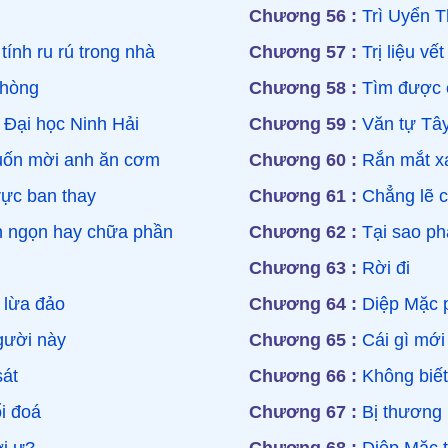
Chương 56 :
Trì Uyển 
ính ru rú trong nhà
Chương 57 :
Trị liệu vế
phòng
Chương 58 :
Tìm được c
 Đại học Ninh Hải
Chương 59 :
Văn tự Tâ
uốn mời anh ăn cơm
Chương 60 :
Rắn mắt x
rực ban thay
Chương 61 :
Chẳng lẽ c
 ngọn hay chữa phần
Chương 62 :
Tại sao phả
Chương 63 :
Rời đi
 lừa đảo
Chương 64 :
Diệp Mặc 
gười này
Chương 65 :
Cái gì mới 
át
Chương 66 :
Không biết
i đoá
Chương 67 :
Bị thương