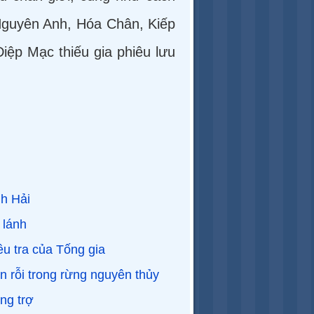
 Nguyên Anh, Hóa Chân, Kiếp
iệp Mạc thiếu gia phiêu lưu
h Hải
 lánh
ều tra của Tống gia
 rỗi trong rừng nguyên thủy
ng trợ