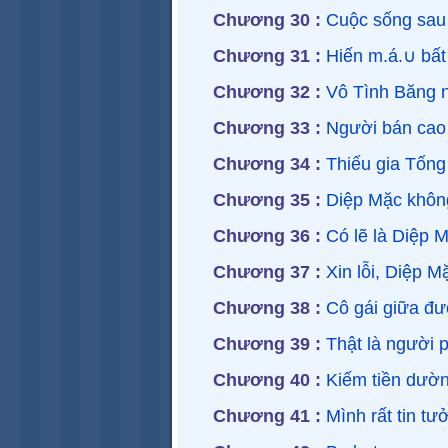
Chương 30 :
Cuộc sống sau 
Chương 31 :
Hiến m.á.∪ bất
Chương 32 :
Vô Tình Băng n
Chương 33 :
Người bán cao
Chương 34 :
Thiếu gia Tống
Chương 35 :
Diệp Mặc khôn
Chương 36 :
Có lẽ là Diệp 
Chương 37 :
Xin lỗi, Diệp M
Chương 38 :
Cô gái giữa đư
Chương 39 :
Thật là người p
Chương 40 :
Kiếm tiền dườn
Chương 41 :
Mình rất tin tư