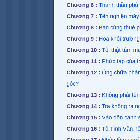
Chương 6 :
Thanh thần phù
Chương 7 :
Tên nghiện máy t
Chương 8 :
Bạn cùng thuê 
Chương 9 :
Hoa khôi trường
Chương 10 :
Tôi thật tâm m
Chương 11 :
Phức tạp của t
Chương 12 :
Ông chữa phần
gốc?
Chương 13 :
Không phải tên
Chương 14 :
Tra không ra n
Chương 15 :
Vào đồn cảnh s
Chương 16 :
Tô Tĩnh Văn nổ