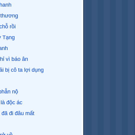
Thanh
t thương
hỗ rồi
y Tạng
anh
hỉ vì báo ân
i bị cô ta lợi dụng
phẫn nộ
là độc ác
 đã đi đâu mất