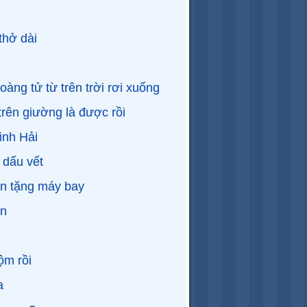
hở dài
àng tử từ trên trời rơi xuống
rên giường là được rồi
inh Hải
 dấu vết
ến tặng máy bay
n
ộm rồi
a