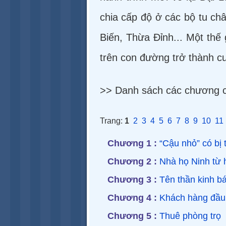
chia cấp độ ở các bộ tu ch
Biến, Thừa Đỉnh... Một thế
trên con đường trở thành c
>> Danh sách các chương c
Trang:
1
2
3
4
5
6
7
8
9
10
11
Chương 1 :
“Cậu nhỏ” có bị t
Chương 2 :
Nhà họ Ninh từ 
Chương 3 :
Tên thần kinh b
Chương 4 :
Khách hàng đầu 
Chương 5 :
Thuê phòng trọ