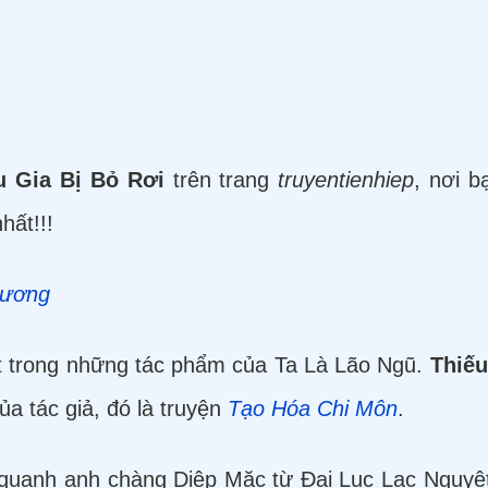
u Gia Bị Bỏ Rơi
trên trang
truyentienhiep
, nơi b
hất!!!
hương
 trong những tác phẩm của Ta Là Lão Ngũ.
Thiếu
a tác giả, đó là truyện
Tạo Hóa Chi Môn
.
quanh anh chàng Diệp Mặc từ Đại Lục Lạc Nguyệt 