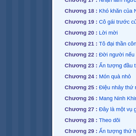
Chương 17 :
Nhận lầm ngườ
Chương 18 :
Khó khăn của N
Chương 19 :
Cô gái trước c
Chương 20 :
Lời mời
Chương 21 :
Tô đại thần cô
Chương 22 :
Đời người nếu 
Chương 23 :
Ấn tượng đầu t
Chương 24 :
Món quà nhỏ
Chương 25 :
Điệu nhảy thứ 
Chương 26 :
Mang Ninh Khin
Chương 27 :
Đây là một vụ g
Chương 28 :
Theo dõi
Chương 29 :
Ấn tượng thứ h