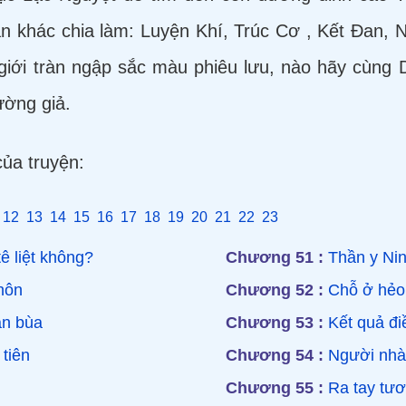
ân khác chia làm: Luyện Khí, Trúc Cơ , Kết Đan,
 giới tràn ngập sắc màu phiêu lưu, nào hãy cùng D
ường giả.
ủa truyện:
12
13
14
15
16
17
18
19
20
21
22
23
ê liệt không?
Chương 51 :
Thần y Nin
hôn
Chương 52 :
Chỗ ở hẻo
án bùa
Chương 53 :
Kết quả đi
tiên
Chương 54 :
Người nhàn
Chương 55 :
Ra tay tươ