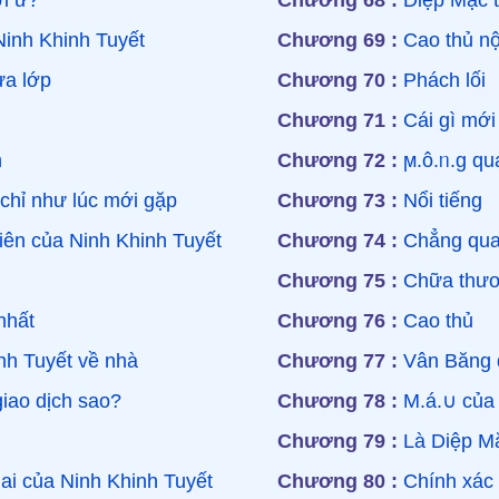
i ư?
Chương 68 :
Diệp Mặc t
inh Khinh Tuyết
Chương 69 :
Cao thủ nộ
ửa lớp
Chương 70 :
Phách lối
Chương 71 :
Cái gì mới
n
Chương 72 :
ϻ.ô.ᥒ.g q
chỉ như lúc mới gặp
Chương 73 :
Nổi tiếng
iên của Ninh Khinh Tuyết
Chương 74 :
Chẳng qua 
Chương 75 :
Chữa thư
nhất
Chương 76 :
Cao thủ
h Tuyết về nhà
Chương 77 :
Vân Băng 
iao dịch sao?
Chương 78 :
M.á.∪ của 
Chương 79 :
Là Diệp M
ai của Ninh Khinh Tuyết
Chương 80 :
Chính xác 