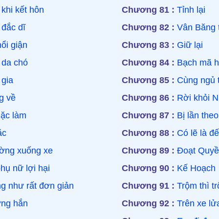
khi kết hôn
Chương 81 :
Tỉnh lại
 đắc dĩ
Chương 82 :
Vân Băng t
ổi giận
Chương 83 :
Giữ lại
 da chó
Chương 84 :
Bạch mã ho
 gia
Chương 85 :
Cùng ngủ t
g về
Chương 86 :
Rời khỏi N
Mặc làm
Chương 87 :
Bị lần theo
ặc
Chương 88 :
Có lẽ là đ
ờng xuống xe
Chương 89 :
Đoạt Quyề
hụ nữ lợi hại
Chương 90 :
Kế Hoạch
g như rất đơn giản
Chương 91 :
Trộm thì tr
ởng hắn
Chương 92 :
Trên xe lử