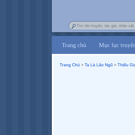
Trang chủ
Mục lục truyệ
Trang Chủ
>
Ta Là Lão Ngũ
>‎
Thiếu Gi