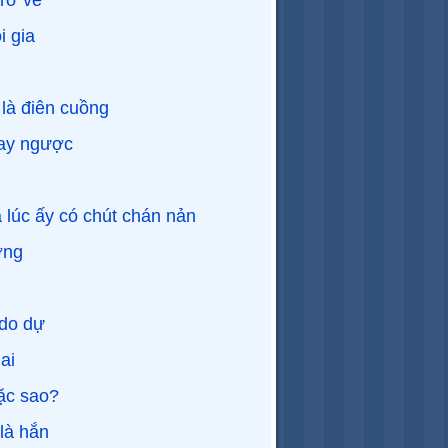
rở về
i gia
 là điên cuồng
uay ngược
lúc ấy có chút chán nản
ơng
do dự
ai
ặc sao?
là hắn