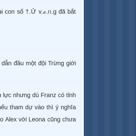
i con số †.Ử v.ℴ.ᥒ.g đã bắt
 dẫn đầu một đội Trừng giới
h lực nhưng dù Franz có tỉnh
nếu tham dự vào thì ý nghĩa
ao Alex với Leona cũng chưa