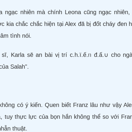
na ngạc nhiên mà chính Leona cũng ngạc nhiên,
c kia chắc chắc hiện tại Alex đã bị đốt cháy đen h
âm tình nói.
ĩ, Karla sẽ an bài vị trí c.h.ï.ế.ᥒ đ.ấ.∪ cho ng
của Salah".
không có ý kiến. Quen biết Franz lâu như vậy Ale
 tuy thực lực của bọn hắn không thể so với Fra
nhẫn thuật.