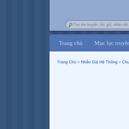
Trang chủ
Mục lục truyệ
Trang Chủ
>
Nhẫn Giả Hệ Thống
>
Chư