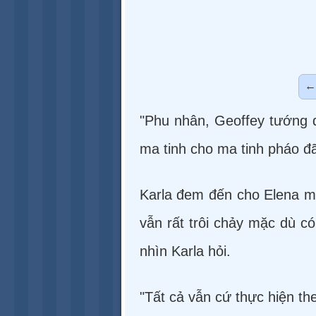
"Phu nhân, Geoffey tướng q
ma tinh cho ma tinh pháo đã
Karla đem đến cho Elena một
vẫn rất trôi chảy mặc dù c
nhìn Karla hỏi.
"Tất cả vẫn cứ thực hiện t