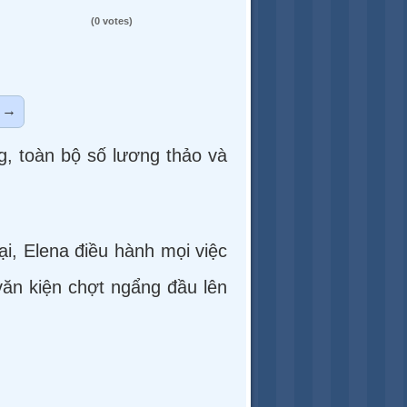
(0 votes)
→
g, toàn bộ số lương thảo và
ại, Elena điều hành mọi việc
văn kiện chợt ngẩng đầu lên