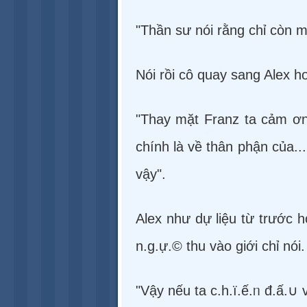
"Thần sư nói rằng chỉ còn mộ
Nói rồi cô quay sang Alex h
"Thay mặt Franz ta cảm ơn
chính là về thân phận của..
vậy".
Alex như dự liệu từ trước h
n.g.ự.© thu vào giới chỉ nói.
"Vậy nếu ta c.h.ï.ế.ᥒ đ.ấ.∪ 