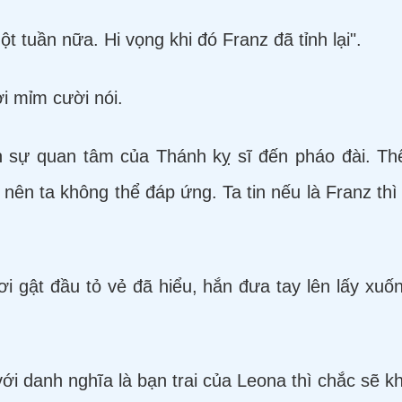
t tuần nữa. Hi vọng khi đó Franz đã tỉnh lại".
ơi mỉm cười nói.
 sự quan tâm của Thánh kỵ sĩ đến pháo đài. Thế
. nên ta không thể đáp ứng. Ta tin nếu là Franz th
ơi gật đầu tỏ vẻ đã hiểu, hắn đưa tay lên lấy xuố
với danh nghĩa là bạn trai của Leona thì chắc sẽ k