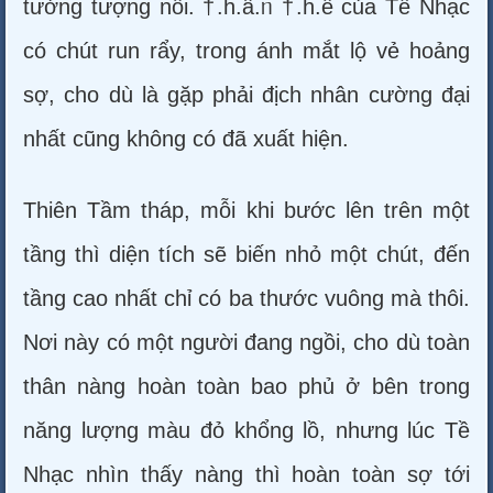
tưởng tượng nổi. †.h.â.ᥒ †.h.ể của Tề Nhạc
có chút run rẩy, trong ánh mắt lộ vẻ hoảng
sợ, cho dù là gặp phải địch nhân cường đại
nhất cũng không có đã xuất hiện.
Thiên Tầm tháp, mỗi khi bước lên trên một
tầng thì diện tích sẽ biến nhỏ một chút, đến
tầng cao nhất chỉ có ba thước vuông mà thôi.
Nơi này có một người đang ngồi, cho dù toàn
thân nàng hoàn toàn bao phủ ở bên trong
năng lượng màu đỏ khổng lồ, nhưng lúc Tề
Nhạc nhìn thấy nàng thì hoàn toàn sợ tới