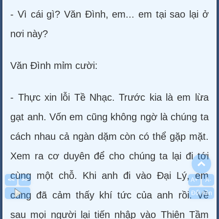
- Vì cái gì? Văn Đình, em... em tại sao lại ở
nơi này?
Văn Đình mỉm cười:
- Thực xin lỗi Tề Nhạc. Trước kia là em lừa
gạt anh. Vốn em cũng không ngờ là chúng ta
cách nhau cả ngàn dặm còn có thể gặp mặt.
Xem ra cơ duyên để cho chúng ta lại đi tới
To
cùng một chỗ. Khi anh đi vào Đại Lý, em
<<
>>
A+
A-
Đổi nền
cũng đã cảm thấy khí tức của anh rồi. Về
sau mọi người lại tiến nhập vào Thiên Tầm