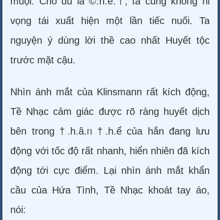
muội. Cho dù là ©.h.ế.†, ta cũng không hi
vọng tái xuất hiện một lần tiếc nuối. Ta
nguyện ý dùng lời thề cao nhất Huyết tộc
trước mặt cậu.
Nhìn ánh mắt của Klinsmann rất kích động,
Tề Nhạc cảm giác được rõ ràng huyết dịch
bên trong †.h.â.ᥒ †.h.ể của hắn đang lưu
động với tốc độ rất nhanh, hiển nhiên đã kích
động tới cực điểm. Lại nhìn ánh mắt khẩn
cầu của Hứa Tình, Tề Nhạc khoát tay áo,
nói: