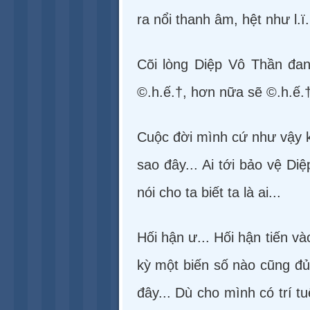
ra nổi thanh âm, hệt như l.ï.
Cõi lòng Diệp Vô Thần đan
©.h.ế.†, hơn nữa sẽ ©.h.ế.†
Cuộc đời mình cứ như vậy k
sao đây... Ai tới bảo vệ Diệ
nói cho ta biết ta là ai...
Hối hận ư... Hối hận tiến v
kỳ một biến số nào cũng đ
đây... Dù cho mình có trí 