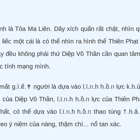
nh là Tỏa Ma Liên. Dây xích quấn rất chặt, nhìn q
liếc một cái là có thể nhìn ra hình thể Thiên Phạt
y đều không phải thứ Diệp Vô Thần cần quan tâm,
c tính mạng mình.
mắt g.ï.ế.✝ người là dựa vào l.ï.ᥒ.h h.ồ.ᥒ lực k.h.
a Diệp Vô Thần, l.ï.ᥒ.h h.ồ.ᥒ lực của Thiên Phạt
ất, có thể dựa vào l.ï.ᥒ.h h.ồ.ᥒ thao túng †.h.â
heo ý niệm của nàng, thậm chí... nổ tan xác.