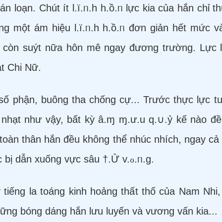
tán loạn. Chút ít l.ï.ᥒ.h h.ồ.ᥒ lực kia của hắn chỉ
ng một ám hiệu l.ï.ᥒ.h h.ồ.ᥒ đơn giản hết mức 
 ấy còn suýt nữa hôn mê ngay đương trường. Lực 
t Chi Nữ.
ố phận, buông tha chống cự... Trước thực lực tu
 nhạt như vậy, bất kỳ â.ɱ ɱ.ư.u q.∪.ỷ kế nào đề
i toàn thân hắn đều không thể nhúc nhích, ngay cả
 bị dẫn xuống vực sâu †.Ử v.ℴ.ᥒ.g.
tiếng la toáng kinh hoảng thất thố của Nam Nhi, 
hững bóng dáng hắn lưu luyến và vương vấn kia...