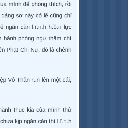
của mình để phóng thích, rồi
đáng sợ này có lẽ cũng chỉ
 ngăn cản l.ï.ᥒ.h h.ồ.ᥒ lực
iến hành phòng ngự thậm chí
ên Phạt Chi Nữ, đó là chênh
ệp Vô Thần run lên một cái,
thành thục kia của mình thử
hưa kịp ngăn cản thì l.ï.ᥒ.h