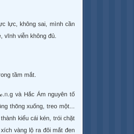
ực lực, không sai, mình cần
, vĩnh viễn không đủ.
trong tầm mắt.
.ℴ.ᥒ.g và Hắc Ám nguyên tố
g thõng xuống, treo một...
hành kiểu cái kén, trói chặt
xích vàng lộ ra đôi mắt đen