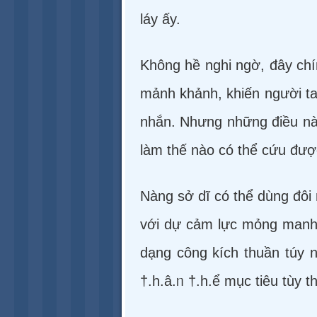
láy ấy.
Không hề nghi ngờ, đây chí
mảnh khảnh, khiến người ta 
nhắn. Nhưng những điều nà
làm thế nào có thể cứu đượ
Nàng sở dĩ có thể dùng đôi 
với dự cảm lực mỏng manh củ
dạng công kích thuần túy nh
†.h.â.ᥒ †.h.ể mục tiêu tùy t