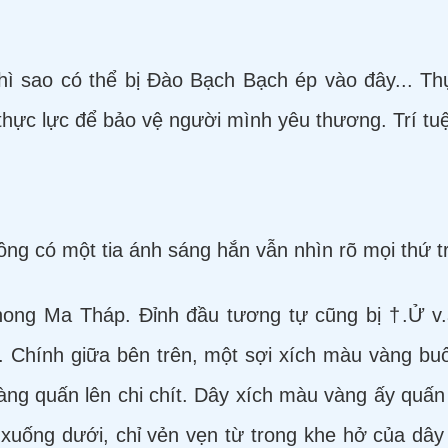
hì sao có thể bị Đào Bạch Bạch ép vào đây... Th
thực lực để bảo vệ người mình yêu thương. Trí tuệ
hông có một tia ánh sáng hắn vẫn nhìn rõ mọi thứ 
hong Ma Tháp. Đỉnh đầu tương tự cũng bị †.Ử v
Chính giữa bên trên, một sợi xích màu vàng buôn
g quấn lên chi chít. Dây xích màu vàng ấy quấn t
 xuống dưới, chỉ vẻn vẹn từ trong khe hở của dây 