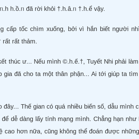
ᥒ.h h.ồ.ᥒ đã rời khỏi †.h.â.ᥒ †.h.ể vậy.
g cấp tốc chìm xuống, bởi vì hắn biết người nh
 rất rất thảm.
ết thúc ư... Nếu mình ©.h.ế.†, Tuyết Nhi phải là
p gia đã cho ta một thân phận... Ai tới giúp ta tì
ào đây... Thế gian có quá nhiều biến số, dẫu mình c
ủ để dễ dàng lấy tính mạng mình. Chẳng hạn như 
tuệ cao hơn nữa, cũng không thể đoán được những 