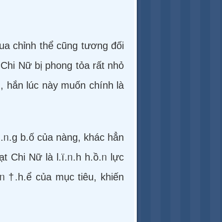
ua chỉnh thể cũng tương đối
 Chi Nữ bị phong tỏa rất nhỏ
 hắn lúc này muốn chính là
ủ.ᥒ.g b.ố của nàng, khác hẳn
 Chi Nữ là l.ï.ᥒ.h h.ồ.ᥒ lực
.ᥒ †.h.ể của mục tiêu, khiến