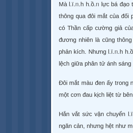
Mà l.ï.ᥒ.h h.ồ.ᥒ lực bá đạo
thông qua đôi mắt của đối
có Thần cấp cường giả của 
đương nhiên là cũng thông 
phản kích. Nhưng l.ï.ᥒ.h h
lệch giữa phân tử ánh sáng 
Đôi mắt màu đen ấy trong n
một cơn đau kịch liệt từ bên
Hắn vắt sức vận chuyển l.ï
ngăn cản, nhưng hệt như một