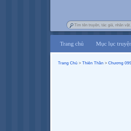
Trang chủ
Mục lục truyệ
Trang Chủ
>
Thiên Thần
>
Chương 09