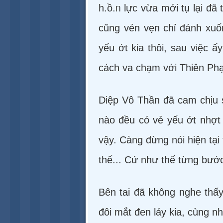
h.ồ.ᥒ lực vừa mới tụ lại đã 
cũng vẻn vẹn chỉ đánh xuố
yếu ớt kia thôi, sau việc
cách va chạm với Thiên Phạ
Diệp Vô Thần đã cam chịu s
nào đều có vẻ yếu ớt nhợt
vậy. Càng đừng nói hiện tạ
thể... Cứ như thế từng bước
Bên tai đã không nghe thấy 
đôi mắt đen láy kia, cùng n