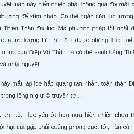
 tuyệt luân này hiển nhiên phải thông qua đôi mắt 
 phương để xâm nhập. Có thể ngăn cản lực lượng 
Thiên Thần đại lục. Mà phương pháp tốt nhất để
qua lực lượng l.ï.ᥒ.h h.ồ.ᥒ được phóng thích t
.ồ.ᥒ lực của Diệp Vô Thần há có thể sánh bằng Thi
và nhật nguyệt.
háy mắt lấp lóe hắc quang tàn nhẫn, toàn thân Di
 trong lồng n.g.ự.© truyền tới...
.ᥒ.h h.ồ.ᥒ lực yếu ớt hơn nữa hiển nhiên chưa 
 hạt cát gặp phải cuồng phong quét tới, hắn còn c